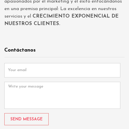
apasionados por el marketing y el éxito enfocándonos
en una premisa principal: La excelencia en nuestros
servicios y el
CRECIMIENTO EXPONENCIAL DE
NUESTROS CLIENTES.
Contáctanos
Y
o
u
M
r
e
e
s
m
s
a
a
i
g