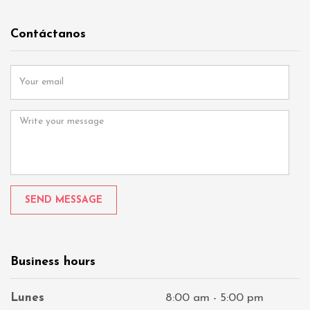
Contáctanos
Y
o
u
M
r
e
e
s
m
s
a
a
i
g
l
e
Business hours
Lunes
8:00 am - 5:00 pm