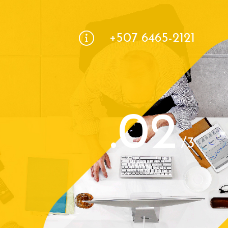
+507 6465-2121
.02
/3