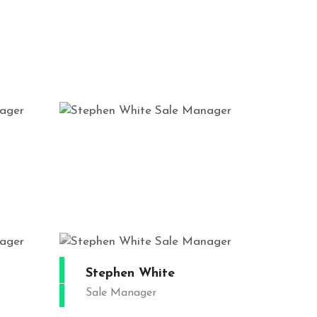
ite
er
ite
er
Stephen White
Sale Manager