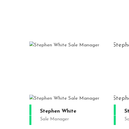
White
Stephen White
ager
Sale Manager
White
Stephen White
ager
Sale Manager
Stephen White
S
Sale Manager
S